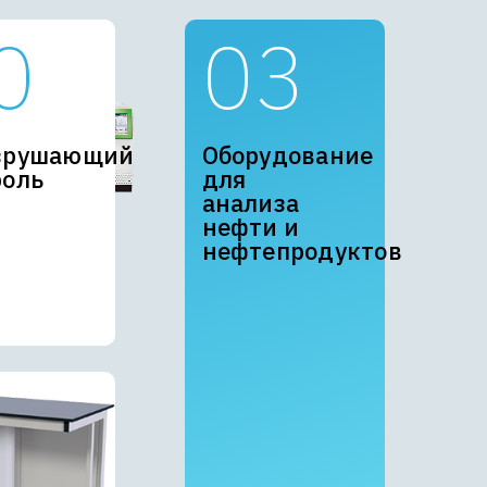
итическое
зрушающий
Оборудование
удование
роль
для
анализа
нефти и
нефтепродуктов