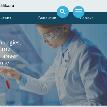
itika.ru
онтакты
Вакансии
Сервис
ologies,
угими
, имеем
ынке