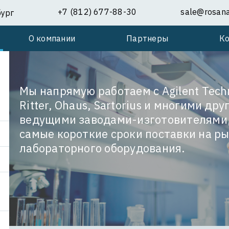
+7 (812) 677-88-30
sale@rosanal
бург
О компании
Партнеры
К
Мы напрямую работаем с Agilent Techn
Ritter, Ohaus, Sartorius и многими др
ведущими заводами-изготовителями
самые короткие сроки поставки на р
лабораторного оборудования.