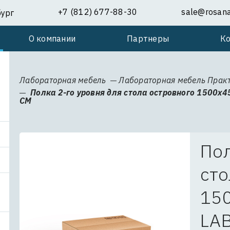
+7 (812) 677-88-30
sale@rosanal
бург
О компании
Партнеры
К
Лабораторная мебель
Лабораторная мебель Прак
Полка 2-го уровня для стола островного 1500х
СМ
Пол
сто
15
LA