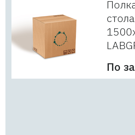
Полка
стола
1500
LABG
По з