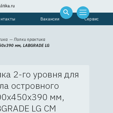
itika.ru
онтакты
Вакансии
Сервис
тика
Полки практика
450х390 мм, LABGRADE LG
ка 2-го уровня для
ла островного
00х450х390 мм,
BGRADE LG СМ