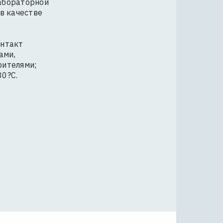
абораторной
в качестве
онтакт
ами,
рителями;
80?С.